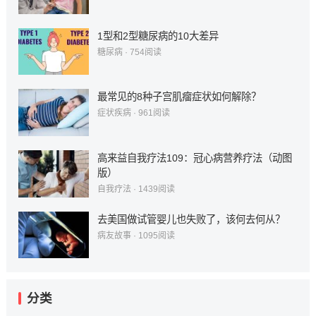
1型和2型糖尿病的10大差异
糖尿病
·
754
阅读
最常见的8种子宫肌瘤症状如何解除？
症状疾病
·
961
阅读
高来益自我疗法109：冠心病营养疗法（动图
版）
自我疗法
·
1439
阅读
去美国做试管婴儿也失败了，该何去何从？
病友故事
·
1095
阅读
分类