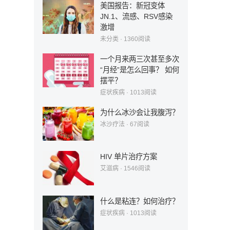
美国报告：新冠变体
JN.1、流感、RSV感染
激增
未分类
·
1360
阅读
一个月来两三次甚至多次
“月经”是怎么回事？ 如何
摆平？
症状疾病
·
1013
阅读
为什么冰沙会让我腹泻？
冰沙疗法
·
67
阅读
HIV 单片治疗方案
艾滋病
·
1546
阅读
什么是粘连？如何治疗？
症状疾病
·
1013
阅读