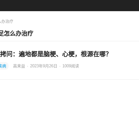
么办治疗
足怎么办治疗
拷问：遍地都是脑梗、心梗，根源在哪？
疾病
高来益
·
2023年9月26日
·
1009
阅读