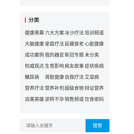
分类
健康黑幕
六大方案
冰沙疗法
培训频道
大脑健康
家庭疗法
延缓衰老
心脏健康
成功案例
我的器官
新冠专题
未分类
权威观点
生育影响
病友故事
症状疾病
糖尿病
肾脏健康
自我疗法
艾滋病
营养疗法
营养补剂
超级食物
辩证营养
迫害英雄
逆转不孕
销售频道
饮食密码
搜索