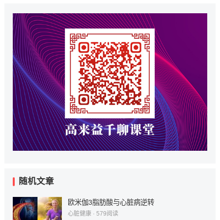
随机文章
欧米伽3脂肪酸与心脏病逆转
心脏健康
·
579
阅读