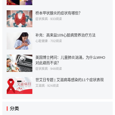
桥本甲状腺炎的症状有哪些？
症状疾病
·
933
阅读
补充：高来益109心脏病营养治疗方法
心脏健康
·
702
阅读
美国博士拷问：儿童肺炎汹涌，为什么WHO
对此避而不谈？
症状疾病
·
948
阅读
世艾日专题 | 艾滋病毒感染的11个症状表现
艾滋病
·
924
阅读
分类