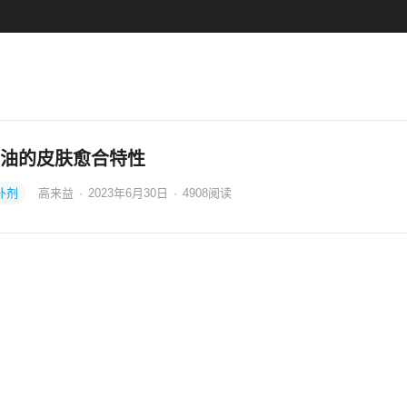
油的皮肤愈合特性
补剂
高来益
·
2023年6月30日
·
4908
阅读