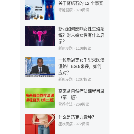
关于肾结石的 12 个事实
肾脏健康
·
879
阅读
新冠如何影响女性生殖系
统？对未婚女性有什么启
示？
新冠专题
·
1108
阅读
一位新冠美女千里求医漫
漫路！EG.5来袭，如何
应对？
新冠专题
·
1207
阅读
高来益自然疗法课程目录
（第二版）
营养疗法
·
269
阅读
什么是巧克力囊肿？
症状疾病
·
972
阅读