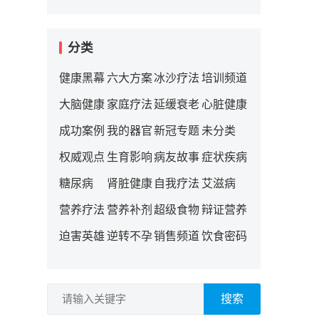
分类
健康黑幕
六大方案
冰沙疗法
培训频道
大脑健康
家庭疗法
延缓衰老
心脏健康
成功案例
我的器官
新冠专题
未分类
权威观点
生育影响
病友故事
症状疾病
糖尿病
肾脏健康
自我疗法
艾滋病
营养疗法
营养补剂
超级食物
辩证营养
迫害英雄
逆转不孕
销售频道
饮食密码
搜索