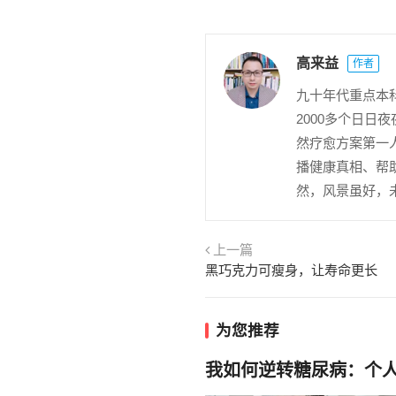
高来益
作者
九十年代重点本
2000多个日
然疗愈方案第一
播健康真相、帮
然，风景虽好，
上一篇
黑巧克力可瘦身，让寿命更长
为您推荐
我如何逆转糖尿病：个