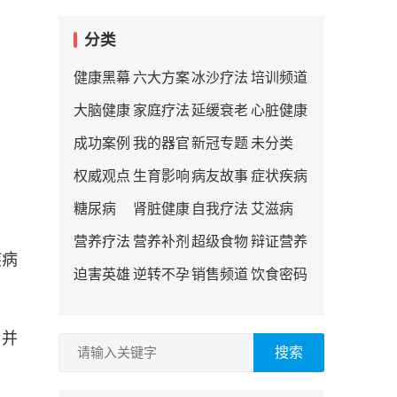
分类
健康黑幕
六大方案
冰沙疗法
培训频道
大脑健康
家庭疗法
延缓衰老
心脏健康
成功案例
我的器官
新冠专题
未分类
权威观点
生育影响
病友故事
症状疾病
糖尿病
肾脏健康
自我疗法
艾滋病
营养疗法
营养补剂
超级食物
辩证营养
疾病
迫害英雄
逆转不孕
销售频道
饮食密码
，并
搜索