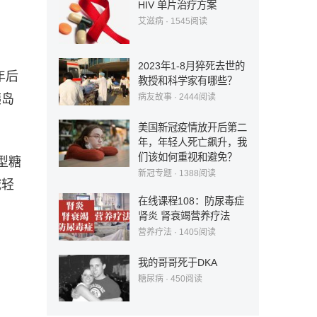
HIV 单片治疗方案
艾滋病
·
1545
阅读
2023年1-8月猝死去世的
年后
教授和科学家有哪些？
病友故事
·
2444
阅读
胰岛
美国新冠疫情放开后第二
年，年轻人死亡飙升，我
们该如何重视和避免？
型糖
新冠专题
·
1388
阅读
减轻
在线课程108：防尿毒症
肾炎 肾衰竭营养疗法
营养疗法
·
1405
阅读
我的哥哥死于DKA
糖尿病
·
450
阅读