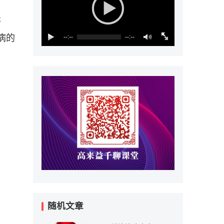
研
病的
--:--
--:--
随机文章