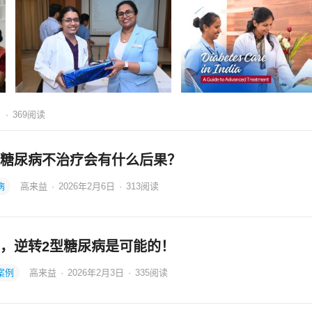
日
·
369
阅读
糖尿病不治疗会有什么后果？
病
高来益
·
2026年2月6日
·
313
阅读
，逆转2型糖尿病是可能的！
案例
高来益
·
2026年2月3日
·
335
阅读