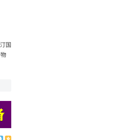
他汀国
药物