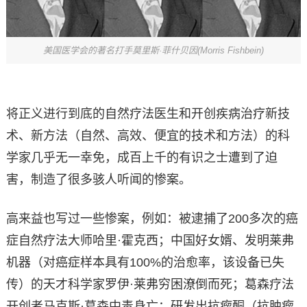
美国医学会的著名打手莫里斯·菲什贝因(Morris Fishbein)
将正义进行到底的自然疗法医生和开创疾病治疗新技
术、新方法（自然、高效、便宜的技术和方法）的科
学家几乎无一幸免，成百上千的有识之士遭到了迫
害，制造了很多骇人听闻的惨案。
高来益也写过一些惨案，例如：被逮捕了200多次的癌
症自然疗法大师哈里·霍克西；中国好女婿、发明莱弗
机器（对癌症样本具有100%的治愈率，该设备已失
传）的天才科学家罗伊·莱弗穷困潦倒而死；葛森疗法
开创者马克斯·葛森中毒身亡；研发出抗瘤酮（抗肿瘤