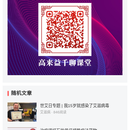
随机文章
世艾日专题 | 我15岁就感染了艾滋病毒
艾滋病
·
846
阅读