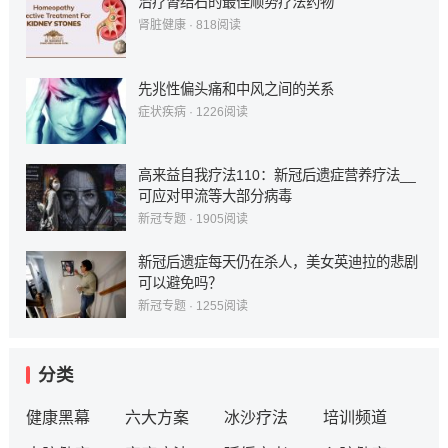
治疗肾结石的最佳顺势疗法药物
肾脏健康
·
818
阅读
先兆性偏头痛和中风之间的关系
症状疾病
·
1226
阅读
高来益自我疗法110：新冠后遗症营养疗法__
可应对甲流等大部分病毒
新冠专题
·
1905
阅读
新冠后遗症每天仍在杀人，美女英迪拉的悲剧
可以避免吗？
新冠专题
·
1255
阅读
分类
健康黑幕
六大方案
冰沙疗法
培训频道