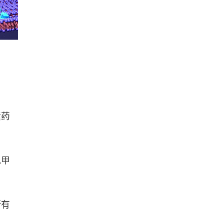
素药
免甲
所有