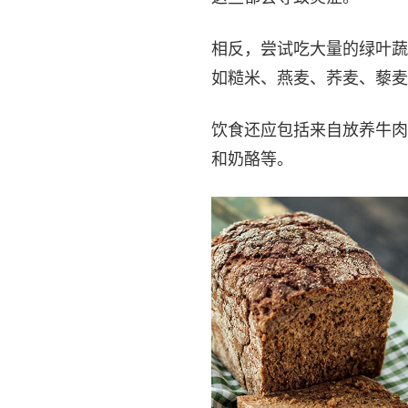
相反，尝试吃大量的绿叶蔬
如糙米、燕麦、荞麦、藜麦
饮食还应包括来自放养牛肉
和奶酪等。