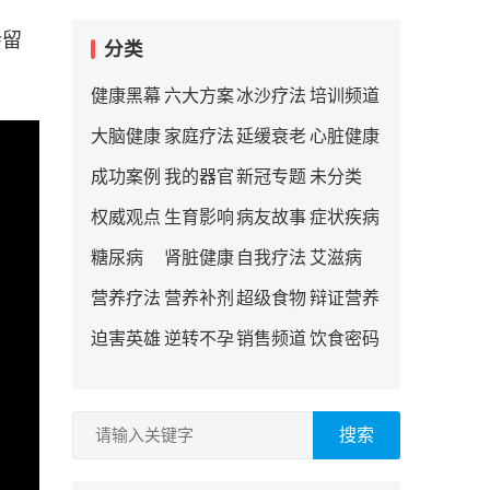
会留
分类
健康黑幕
六大方案
冰沙疗法
培训频道
大脑健康
家庭疗法
延缓衰老
心脏健康
成功案例
我的器官
新冠专题
未分类
权威观点
生育影响
病友故事
症状疾病
糖尿病
肾脏健康
自我疗法
艾滋病
营养疗法
营养补剂
超级食物
辩证营养
迫害英雄
逆转不孕
销售频道
饮食密码
搜索