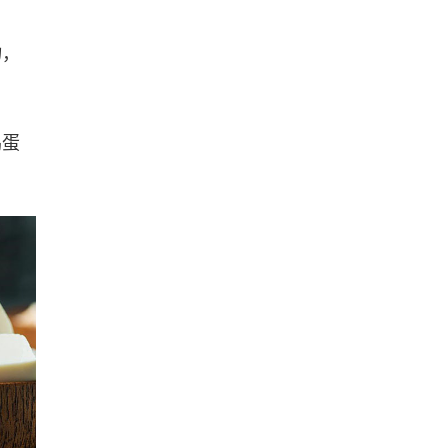
物，
。
鸡蛋