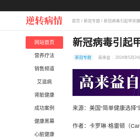
首页
/
新冠专题
/ 新冠病毒引起甲状
新冠病毒引起
网站首页
营养疗法
新冠专题
高来益
·
2024年5月24
销售频道
艾滋病
肾脏健康
来源：美国“简单健康选择”
成功案例
健康黑幕
作者：卡罗琳·格雷顿（Carol
心脏健康