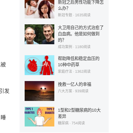
新冠之后男性功能下降怎
么办？
新冠专题
·
1635
阅读
大卫用自己的方式治愈了
白血病。他是如何做到
的？
成功案例
·
1180
阅读
帮助降低和稳定血压的
况被
10种中药草
家庭疗法
·
1362
阅读
挽救一亿人的幸福
引发
六大方案
·
939
阅读
1型和2型糖尿病的10大
差异
、睡
糖尿病
·
754
阅读