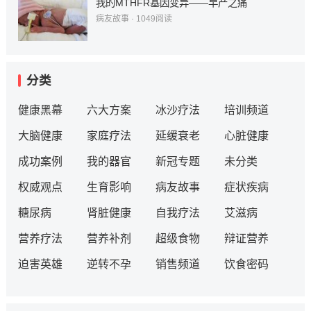
我的MTHFR基因变异——早产之痛
病友故事
·
1049
阅读
分类
健康黑幕
六大方案
冰沙疗法
培训频道
大脑健康
家庭疗法
延缓衰老
心脏健康
成功案例
我的器官
新冠专题
未分类
权威观点
生育影响
病友故事
症状疾病
糖尿病
肾脏健康
自我疗法
艾滋病
营养疗法
营养补剂
超级食物
辩证营养
迫害英雄
逆转不孕
销售频道
饮食密码