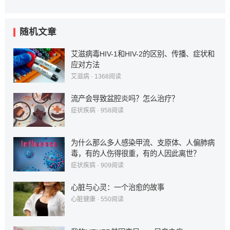
随机文章
艾滋病毒HIV-1和HIV-2的区别、传播、症状和
应对方法
艾滋病
·
1368
阅读
流产会导致盆腔炎吗？怎么治疗？
症状疾病
·
958
阅读
为什么那么多人感染甲流、支原体、人偏肺病
毒，有的人伤得很重，有的人因此离世？
症状疾病
·
909
阅读
心脏与心灵：一个治愈的故事
心脏健康
·
550
阅读