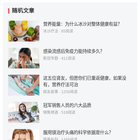
随机文章
营养能量：为什么冰沙对整体健康有益？
冰沙疗法
·
85
阅读
感染流感后免疫力能持续多久？
新冠专题
·
411
阅读
这五位肾友，但愿你们已重返健康，如果没
有，营养疗法可治
病友故事
·
1250
阅读
冠军销售人员的六大品质
销售频道
·
518
阅读
服用镁治疗头痛的科学依据是什么？
营养补剂
·
1455
阅读