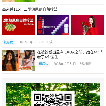
高来益115：二型糖尿病自然疗法
糖尿病
2026年1月1日
·
370
阅读
在被诊断出患有 LADA之前，她在4年内
看了4个医生
糖尿病
2025年12月31日
·
363
阅读