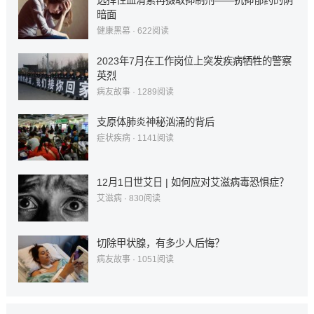
选择性血清素再摄取抑制剂——抗抑郁药的阴
暗面
健康黑幕
·
622
阅读
2023年7月在工作岗位上突发疾病牺牲的警察
英烈
病友故事
·
1289
阅读
支原体肺炎神秘汹涌的背后
症状疾病
·
1141
阅读
12月1日世艾日 | 如何应对艾滋病毒恐惧症？
艾滋病
·
830
阅读
切除甲状腺，有多少人后悔？
病友故事
·
1051
阅读