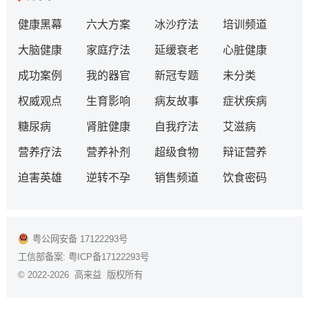
健康黑幕
六大方案
冰沙疗法
培训频道
大脑健康
家庭疗法
延缓衰老
心脏健康
成功案例
我的器官
新冠专题
未分类
权威观点
生育影响
病友故事
症状疾病
糖尿病
肾脏健康
自我疗法
艾滋病
营养疗法
营养补剂
超级食物
辩证营养
迫害英雄
逆转不孕
销售频道
饮食密码
粤公网安备 17122293号
工信部备案:
粤ICP备17122293号
© 2022-2026 高来益 版权所有