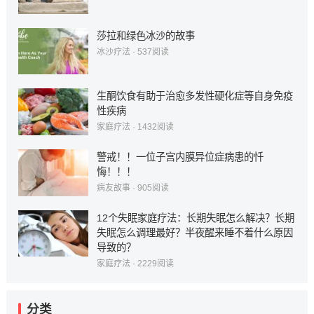
莎拉和绿色冰沙的故事
冰沙疗法
·
537
阅读
生酮饮食有助于治愈多发性硬化症等自身免疫
性疾病
家庭疗法
·
1432
阅读
警戒！！一位子宫内膜异位症病患的忏
悔！！！
病友故事
·
905
阅读
12个失眠家庭疗法：长期失眠怎么解决？长期
失眠怎么调理最好？半夜醒来睡不着什么原因
导致的？
家庭疗法
·
2229
阅读
分类