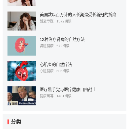
美国数以百万计的人长期遭受长新冠的折磨
新冠专题
·
1572
阅读
12种治疗肾病的自然疗法
肾脏健康
·
572
阅读
心肌炎的自然疗法
心脏健康
·
606
阅读
医疗黑手党与医疗健康自由战士
健康黑幕
·
1481
阅读
分类