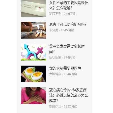
女性不孕的主要因素是什
么？怎么破解？
逆转不孕
·
986
阅读
尼古丁可以防治新冠吗？
未分类
·
1045
阅读
盆腔炎发展需要多长时
间？
症状疾病
·
874
阅读
你的大脑需要胆固醇
大脑健康
·
1646
阅读
冠心病心悸的9种家庭疗
法：心跳过快怎么办怎么
解决？
家庭疗法
·
1322
阅读