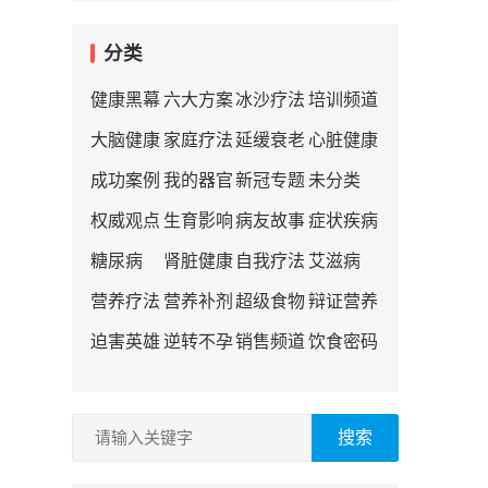
分类
健康黑幕
六大方案
冰沙疗法
培训频道
大脑健康
家庭疗法
延缓衰老
心脏健康
成功案例
我的器官
新冠专题
未分类
权威观点
生育影响
病友故事
症状疾病
糖尿病
肾脏健康
自我疗法
艾滋病
营养疗法
营养补剂
超级食物
辩证营养
迫害英雄
逆转不孕
销售频道
饮食密码
搜索