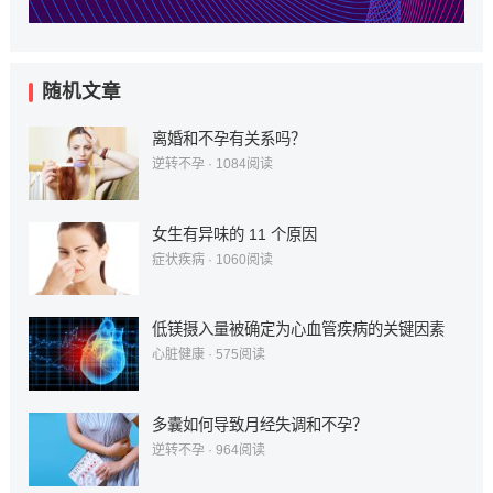
随机文章
离婚和不孕有关系吗？
逆转不孕
·
1084
阅读
女生有异味的 11 个原因
症状疾病
·
1060
阅读
低镁摄入量被确定为心血管疾病的关键因素
心脏健康
·
575
阅读
多囊如何导致月经失调和不孕？
逆转不孕
·
964
阅读