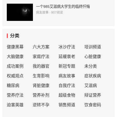
一个985艾滋病大学生的临终忏悔
病友故事
·
907
阅读
分类
健康黑幕
六大方案
冰沙疗法
培训频道
大脑健康
家庭疗法
延缓衰老
心脏健康
成功案例
我的器官
新冠专题
未分类
权威观点
生育影响
病友故事
症状疾病
糖尿病
肾脏健康
自我疗法
艾滋病
营养疗法
营养补剂
超级食物
辩证营养
迫害英雄
逆转不孕
销售频道
饮食密码