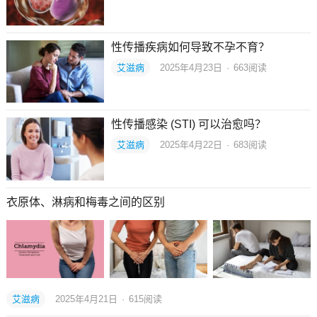
性传播疾病如何导致不孕不育？
艾滋病
2025年4月23日
·
663
阅读
性传播感染 (STI) 可以治愈吗？
艾滋病
2025年4月22日
·
683
阅读
衣原体、淋病和梅毒之间的区别
艾滋病
2025年4月21日
·
615
阅读