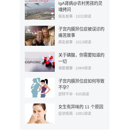
IgA肾病@农村男孩的灵
魂拷问
病友故事
·
1032
阅读
子宫内膜异位症被误诊的
痛苦故事
病友故事
·
1013
阅读
关于磷酸，你需要知道的
一切
肾脏健康
·
1084
阅读
子宫内膜异位症如何导致
不孕？
逆转不孕
·
935
阅读
女生有异味的 11 个原因
症状疾病
·
1061
阅读