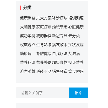
分类
健康黑幕
六大方案
冰沙疗法
培训频道
大脑健康
家庭疗法
延缓衰老
心脏健康
成功案例
我的器官
新冠专题
未分类
权威观点
生育影响
病友故事
症状疾病
糖尿病
肾脏健康
自我疗法
艾滋病
营养疗法
营养补剂
超级食物
辩证营养
迫害英雄
逆转不孕
销售频道
饮食密码
搜索