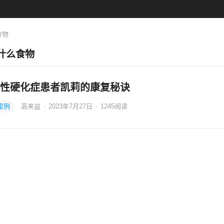
食物
什么食物
性硬化症患者凯莉的康复秘诀
案例
高来益
·
2023年7月27日
·
1245
阅读