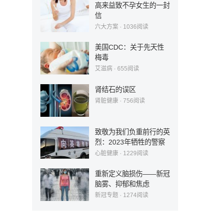
高来益致不孕女生的一封
信
六大方案
·
1036
阅读
美国CDC：关于先天性
梅毒
艾滋病
·
655
阅读
肾结石的误区
肾脏健康
·
756
阅读
致敬为我们负重前行的英
烈：2023年牺牲的警察
心脏健康
·
1229
阅读
重新定义脑损伤——新冠
脑雾、抑郁和焦虑
新冠专题
·
1274
阅读