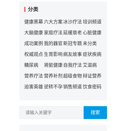
分类
健康黑幕
六大方案
冰沙疗法
培训频道
大脑健康
家庭疗法
延缓衰老
心脏健康
成功案例
我的器官
新冠专题
未分类
权威观点
生育影响
病友故事
症状疾病
糖尿病
肾脏健康
自我疗法
艾滋病
营养疗法
营养补剂
超级食物
辩证营养
迫害英雄
逆转不孕
销售频道
饮食密码
搜索