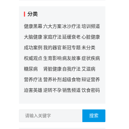
分类
健康黑幕
六大方案
冰沙疗法
培训频道
大脑健康
家庭疗法
延缓衰老
心脏健康
成功案例
我的器官
新冠专题
未分类
权威观点
生育影响
病友故事
症状疾病
糖尿病
肾脏健康
自我疗法
艾滋病
营养疗法
营养补剂
超级食物
辩证营养
迫害英雄
逆转不孕
销售频道
饮食密码
搜索