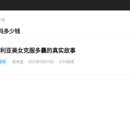
少钱
吗多少钱
利亚美女克服多囊的真实故事
案例
高来益
·
2023年9月23日
·
1216
阅读