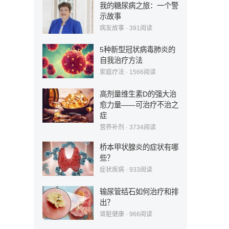
我的糖尿病之旅：一个警
示故事
病友故事
·
391
阅读
5种新型冠状病毒肺炎的
自我治疗方法
家庭疗法
·
1566
阅读
高剂量维生素D的强大治
愈力量——可治疗不治之
症
营养补剂
·
3734
阅读
桥本甲状腺炎的症状有哪
些？
症状疾病
·
933
阅读
输尿管结石如何治疗和排
出？
肾脏健康
·
966
阅读