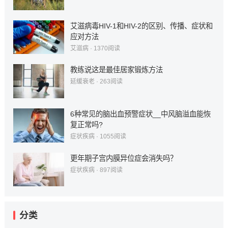
艾滋病毒HIV-1和HIV-2的区别、传播、症状和
应对方法
艾滋病
·
1370
阅读
教练说这是最佳居家锻炼方法
延缓衰老
·
263
阅读
6种常见的脑出血预警症状__中风脑溢血能恢
复正常吗?
症状疾病
·
1055
阅读
更年期子宫内膜异位症会消失吗？
症状疾病
·
897
阅读
分类