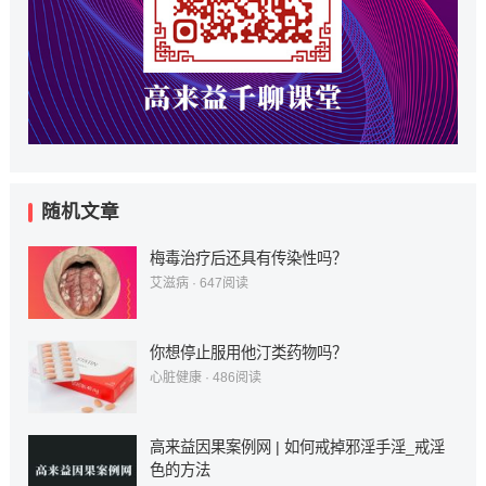
随机文章
梅毒治疗后还具有传染性吗？
艾滋病
·
647
阅读
你想停止服用他汀类药物吗？
心脏健康
·
486
阅读
高来益因果案例网 | 如何戒掉邪淫手淫_戒淫
色的方法