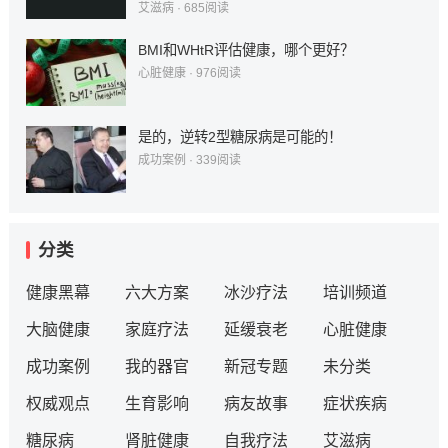
艾滋病
·
685
阅读
BMI和WHtR评估健康，哪个更好？
心脏健康
·
976
阅读
是的，逆转2型糖尿病是可能的！
成功案例
·
339
阅读
分类
健康黑幕
六大方案
冰沙疗法
培训频道
大脑健康
家庭疗法
延缓衰老
心脏健康
成功案例
我的器官
新冠专题
未分类
权威观点
生育影响
病友故事
症状疾病
糖尿病
肾脏健康
自我疗法
艾滋病