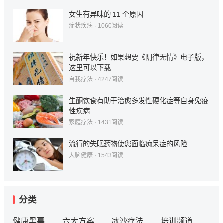
女生有异味的 11 个原因
症状疾病
·
1060
阅读
祝新年快乐！如果想要《阴律无情》电子版，
这里可以下载
自我疗法
·
4247
阅读
生酮饮食有助于治愈多发性硬化症等自身免疫
性疾病
家庭疗法
·
1431
阅读
流行的失眠药物使您面临痴呆症的风险
大脑健康
·
1543
阅读
分类
健康黑幕
六大方案
冰沙疗法
培训频道