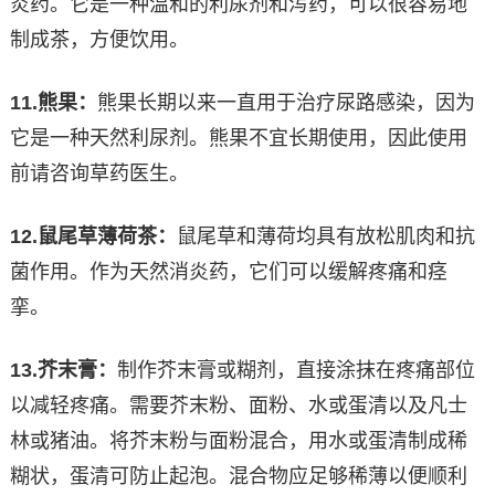
炎药。它是一种温和的利尿剂和泻药，可以很容易地
制成茶，方便饮用。
11.
熊果：
熊果长期以来一直用于治疗尿路感染，因为
它是一种天然利尿剂。熊果不宜长期使用，因此使用
前请咨询草药医生。
12.
鼠尾草薄荷茶：
鼠尾草和薄荷均具有放松肌肉和抗
菌作用。作为天然消炎药，它们可以缓解疼痛和痉
挛。
13.
芥末膏：
制作芥末膏或糊剂，直接涂抹在疼痛部位
以减轻疼痛。需要芥末粉、面粉、水或蛋清以及凡士
林或猪油。将芥末粉与面粉混合，用水或蛋清制成稀
糊状，蛋清可防止起泡。混合物应足够稀薄以便顺利