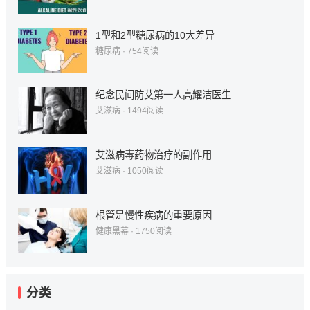
1型和2型糖尿病的10大差异
糖尿病
·
754
阅读
纪念民间防艾第一人高耀洁医生
艾滋病
·
1494
阅读
艾滋病毒药物治疗的副作用
艾滋病
·
1050
阅读
根管是慢性疾病的重要原因
健康黑幕
·
1750
阅读
分类