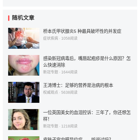
随机文章
桥本氏甲状腺炎5 种最具破坏性的并发症
症状疾病
·
1058
阅读
感染新冠病毒后，嘴唇起疱疹是什么原因？怎
么快速消除
新冠专题
·
1644
阅读
王涛博士：足够的营养是治病的根本
权威观点
·
5638
阅读
一位英国美女的血泪控诉：三年了，你还想怎
样！
新冠专题
·
1218
阅读
皮肤子宫内膜异位症——听说过吗？