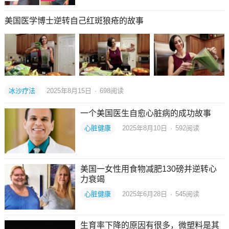
美国医学博士逆转自己红斑狼疮的故事
冰沙疗法
2025年8月15日
·
698
阅读
一个美国医生自愈心脏病的成功故事
心脏健康
2025年8月10日
·
592
阅读
美国一女性用食物减肥130磅并逆转心
力衰竭
心脏健康
2025年6月28日
·
545
阅读
生育率下降的原因有很多，微塑料是其