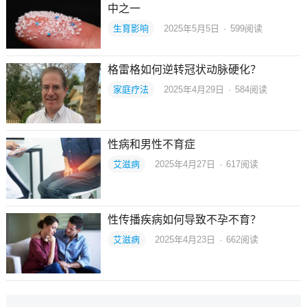
中之一
生育影响
2025年5月5日
·
599
阅读
格雷格如何逆转冠状动脉硬化？
家庭疗法
2025年4月29日
·
584
阅读
性病和男性不育症
艾滋病
2025年4月27日
·
617
阅读
性传播疾病如何导致不孕不育？
艾滋病
2025年4月23日
·
662
阅读