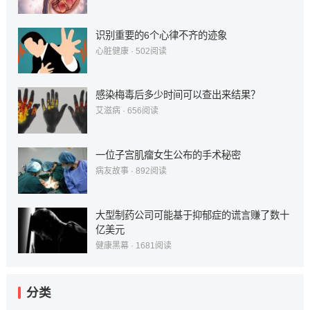
识别重要的6个心律不齐的迹象
心脏健康
·
502
阅读
感染梅毒后多少时间可以查出来结果？
艾滋病
·
656
阅读
一位子宫肌瘤女生公布的手术秘密
病友故事
·
892
阅读
大型制药公司可能基于抑郁症的谎言赚了数十
亿美元
健康黑幕
·
1681
阅读
分类