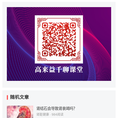
随机文章
肾结石会导致肾衰竭吗？
肾脏健康
·
984
阅读