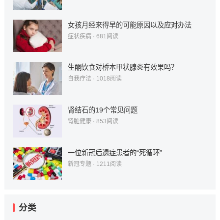
女孩月经来得早的可能原因以及应对办法
症状疾病
·
681
阅读
生酮饮食对桥本甲状腺炎有效果吗？
自我疗法
·
1018
阅读
肾结石的19个常见问题
肾脏健康
·
853
阅读
一位新冠后遗症患者的“死循环”
新冠专题
·
1211
阅读
分类