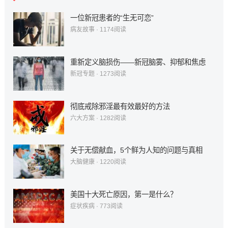
一位新冠患者的“生无可恋”
病友故事
·
1174
阅读
重新定义脑损伤——新冠脑雾、抑郁和焦虑
新冠专题
·
1273
阅读
彻底戒除邪淫最有效最好的方法
六大方案
·
1282
阅读
关于无偿献血，5个鲜为人知的问题与真相
大脑健康
·
1220
阅读
美国十大死亡原因，第一是什么？
症状疾病
·
773
阅读