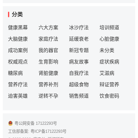
分类
健康黑幕
六大方案
冰沙疗法
培训频道
大脑健康
家庭疗法
延缓衰老
心脏健康
成功案例
我的器官
新冠专题
未分类
权威观点
生育影响
病友故事
症状疾病
糖尿病
肾脏健康
自我疗法
艾滋病
营养疗法
营养补剂
超级食物
辩证营养
迫害英雄
逆转不孕
销售频道
饮食密码
粤公网安备 17122293号
工信部备案:
粤ICP备17122293号