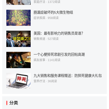
家庭疗法
·
1372
阅读
肠漏症破坏的5大微生物组
症状疾病
·
958
阅读
美国：最有影响力的销售员是谁？
销售频道
·
527
阅读
一个心梗猝死悲剧引发的回帖高潮
病友故事
·
1141
阅读
九大销售和服务课程赠送：防猝死健康大礼包
营养疗法
·
36
阅读
分类