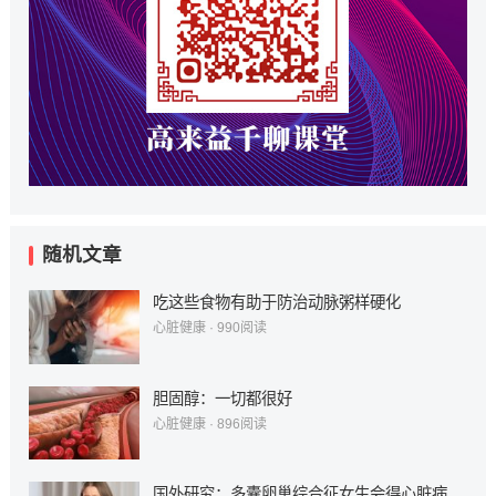
随机文章
吃这些食物有助于防治动脉粥样硬化
心脏健康
·
990
阅读
胆固醇：一切都很好
心脏健康
·
896
阅读
国外研究：多囊卵巢综合征女生会得心脏病