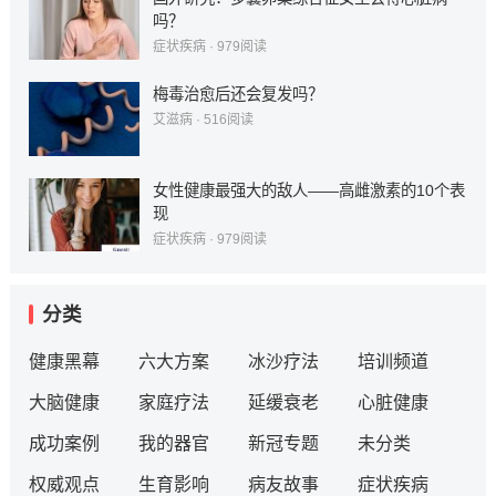
吗？
症状疾病
·
979
阅读
梅毒治愈后还会复发吗？
艾滋病
·
516
阅读
女性健康最强大的敌人——高雌激素的10个表
现
症状疾病
·
979
阅读
分类
健康黑幕
六大方案
冰沙疗法
培训频道
大脑健康
家庭疗法
延缓衰老
心脏健康
成功案例
我的器官
新冠专题
未分类
权威观点
生育影响
病友故事
症状疾病