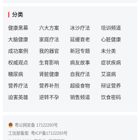
分类
健康黑幕
六大方案
冰沙疗法
培训频道
大脑健康
家庭疗法
延缓衰老
心脏健康
成功案例
我的器官
新冠专题
未分类
权威观点
生育影响
病友故事
症状疾病
糖尿病
肾脏健康
自我疗法
艾滋病
营养疗法
营养补剂
超级食物
辩证营养
迫害英雄
逆转不孕
销售频道
饮食密码
粤公网安备 17122293号
工信部备案:
粤ICP备17122293号