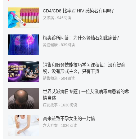
CD4/CD8 比率对 HIV 感染者有用吗？
艾滋病
·
945
阅读
梅奥诊所问答：为什么肾结石如此痛苦？
肾脏健康
·
839
阅读
销售和服务技能技巧学习课程包：没有智商
税，没有形式主义，只有干货
销售频道
·
504
阅读
世界艾滋病日专题 | 一位艾滋病毒病患者的悲
情自述
病友故事
·
1630
阅读
高来益致不孕女生的一封信
六大方案
·
1036
阅读