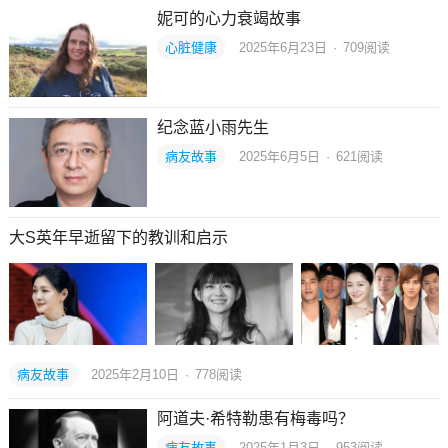
妮可的心力衰竭故事
心脏健康
2025年6月23日
·
709
阅读
纪念蓝小雨先生
病友故事
2025年6月5日
·
621
阅读
大S英年早逝留下的教训和启示
病友故事
2025年2月10日
·
778
阅读
阿道夫·希特勒患有梅毒吗？
病友故事
2025年1月3日
·
953
阅读