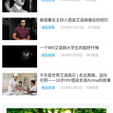
美国著名主持人感染艾滋病毒后的经历
病友故事
2024年12月11日
·
871
阅读
一个985艾滋病大学生的临终忏悔
病友故事
2024年12月8日
·
907
阅读
今天是世界艾滋病日 | 走出黑暗，迎向
光明——16岁HIV感染女孩Azima的故事
病友故事
2024年12月1日
·
936
阅读