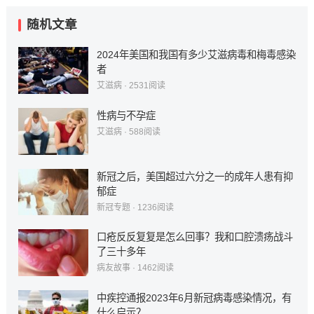
随机文章
2024年美国和我国有多少艾滋病毒和梅毒感染
者
艾滋病
·
2531
阅读
性病与不孕症
艾滋病
·
588
阅读
新冠之后，美国超过六分之一的成年人患有抑
郁症
新冠专题
·
1236
阅读
口疮反反复复是怎么回事？我和口腔溃疡战斗
了三十多年
病友故事
·
1462
阅读
中疾控通报2023年6月新冠病毒感染情况，有
什么启示？