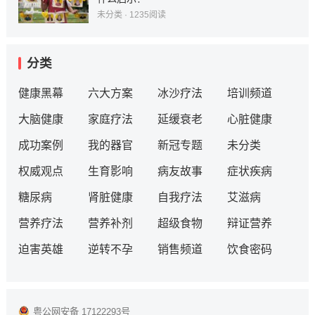
未分类
·
1235
阅读
分类
健康黑幕
六大方案
冰沙疗法
培训频道
大脑健康
家庭疗法
延缓衰老
心脏健康
成功案例
我的器官
新冠专题
未分类
权威观点
生育影响
病友故事
症状疾病
糖尿病
肾脏健康
自我疗法
艾滋病
营养疗法
营养补剂
超级食物
辩证营养
迫害英雄
逆转不孕
销售频道
饮食密码
粤公网安备 17122293号