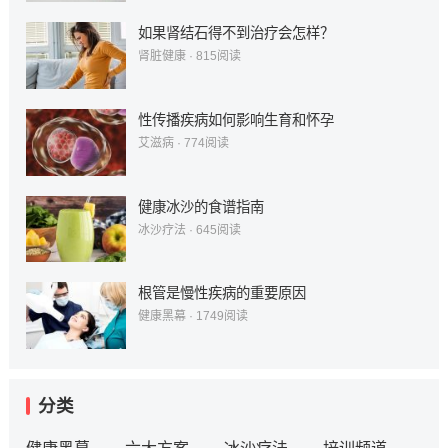
如果肾结石得不到治疗会怎样？
肾脏健康
·
815
阅读
性传播疾病如何影响生育和怀孕
艾滋病
·
774
阅读
健康冰沙的食谱指南
冰沙疗法
·
645
阅读
根管是慢性疾病的重要原因
健康黑幕
·
1749
阅读
分类