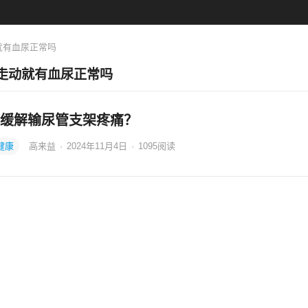
就有血尿正常吗
走动就有血尿正常吗
缓解输尿管支架疼痛？
健康
高来益
·
2024年11月4日
·
1095
阅读