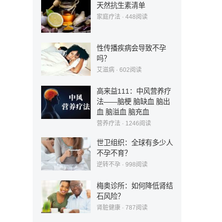
天然抗生素清单
家庭疗法
·
448
阅读
性传播疾病会导致不孕
吗？
艾滋病
·
602
阅读
高来益111：中风营养疗
法——脑梗 脑缺血 脑出
血 脑溢血 脑充血
营养疗法
·
1246
阅读
世卫组织：全球有多少人
不孕不育？
逆转不孕
·
998
阅读
梅奥诊所：如何降低肾结
石风险？
肾脏健康
·
787
阅读