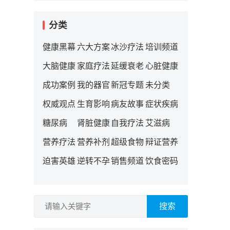
分类
健康黑幕
六大方案
冰沙疗法
培训频道
大脑健康
家庭疗法
延缓衰老
心脏健康
成功案例
我的器官
新冠专题
未分类
权威观点
生育影响
病友故事
症状疾病
糖尿病
肾脏健康
自我疗法
艾滋病
营养疗法
营养补剂
超级食物
辩证营养
迫害英雄
逆转不孕
销售频道
饮食密码
搜索