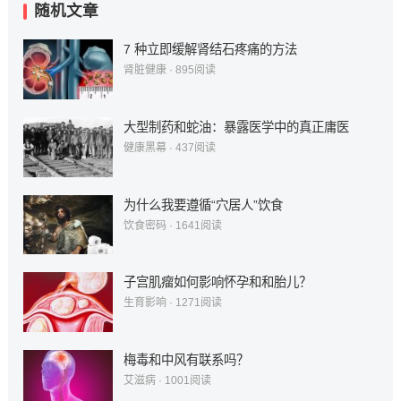
随机文章
7 种立即缓解肾结石疼痛的方法
肾脏健康
·
895
阅读
大型制药和蛇油：暴露医学中的真正庸医
健康黑幕
·
437
阅读
为什么我要遵循“穴居人”饮食
饮食密码
·
1641
阅读
子宫肌瘤如何影响怀孕和和胎儿？
生育影响
·
1271
阅读
梅毒和中风有联系吗？
艾滋病
·
1001
阅读