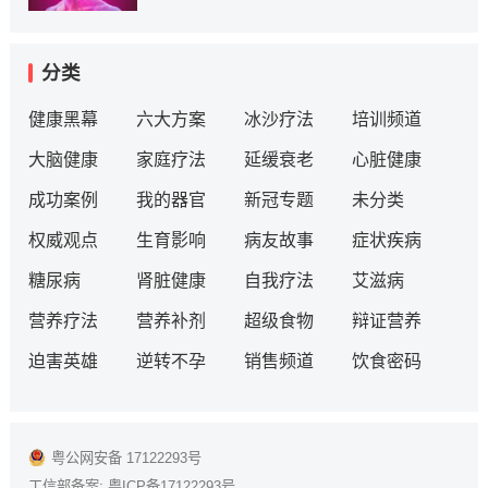
分类
健康黑幕
六大方案
冰沙疗法
培训频道
大脑健康
家庭疗法
延缓衰老
心脏健康
成功案例
我的器官
新冠专题
未分类
权威观点
生育影响
病友故事
症状疾病
糖尿病
肾脏健康
自我疗法
艾滋病
营养疗法
营养补剂
超级食物
辩证营养
迫害英雄
逆转不孕
销售频道
饮食密码
粤公网安备 17122293号
工信部备案:
粤ICP备17122293号