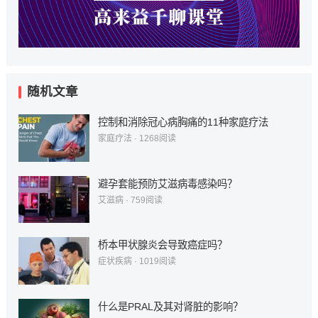
随机文章
控制和消除冠心病胸痛的11种家庭疗法
家庭疗法
·
1268
阅读
避孕套能预防艾滋病毒感染吗？
艾滋病
·
759
阅读
桥本甲状腺炎会导致癌症吗？
症状疾病
·
1019
阅读
什么是PRAL及其对肾脏的影响？