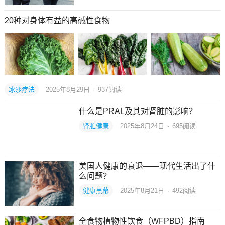
20种对身体有益的高碱性食物
冰沙疗法
2025年8月29日
·
937
阅读
什么是PRAL及其对肾脏的影响？
肾脏健康
2025年8月24日
·
695
阅读
美国人健康的衰退——现代生活出了什
么问题？
健康黑幕
2025年8月21日
·
492
阅读
全食物植物性饮食（WFPBD）指南