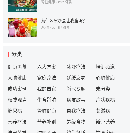
肾脏健康
·
695
阅读
为什么冰沙会让我腹泻？
冰沙疗法
·
67
阅读
分类
健康黑幕
六大方案
冰沙疗法
培训频道
大脑健康
家庭疗法
延缓衰老
心脏健康
成功案例
我的器官
新冠专题
未分类
权威观点
生育影响
病友故事
症状疾病
糖尿病
肾脏健康
自我疗法
艾滋病
营养疗法
营养补剂
超级食物
辩证营养
迫害英雄
逆转不孕
销售频道
饮食密码