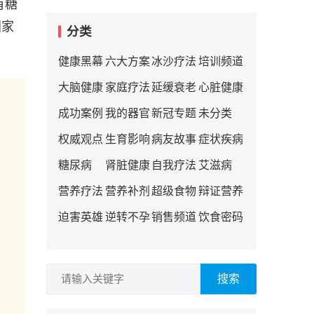
有糖
国家
分类
健康黑幕
六大方案
冰沙疗法
培训频道
大脑健康
家庭疗法
延缓衰老
心脏健康
成功案例
我的器官
新冠专题
未分类
权威观点
生育影响
病友故事
症状疾病
糖尿病
肾脏健康
自我疗法
艾滋病
营养疗法
营养补剂
超级食物
辩证营养
迫害英雄
逆转不孕
销售频道
饮食密码
搜索