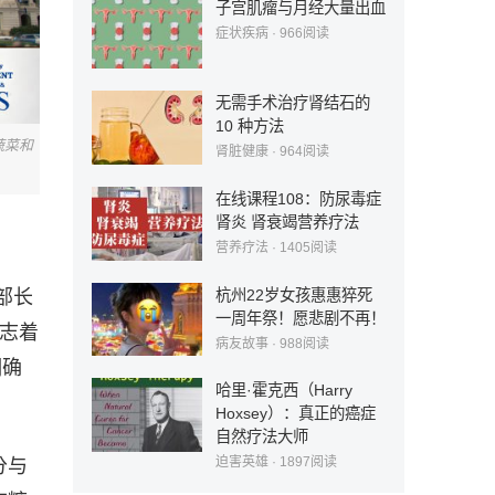
子宫肌瘤与月经大量出血
症状疾病
·
966
阅读
无需手术治疗肾结石的
10 种方法
蔬菜和
肾脏健康
·
964
阅读
在线课程108：防尿毒症
肾炎 肾衰竭营养疗法
营养疗法
·
1405
阅读
杭州22岁女孩惠惠猝死
部部长
一周年祭！愿悲剧不再！
标志着
病友故事
·
988
阅读
明确
哈里·霍克西（Harry
Hoxsey）：真正的癌症
自然疗法大师
迫害英雄
·
1897
阅读
分与