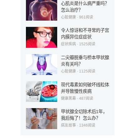
心肌炎是什么病严重吗？
怎么治疗？
心脏健康
·
961
阅读
令人惊讶和不寻常的子宫
内膜异位症症状
症状疾病
·
1525
阅读
二尖瓣脱垂与桥本甲状腺
炎有关吗？
心脏健康
·
1125
阅读
现代毒素如何破坏线粒体
并导致慢性疾病
健康黑幕
·
487
阅读
甲状腺全切除术后1年，
我后悔了！怎么办？
病友故事
·
1346
阅读