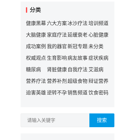
分类
健康黑幕
六大方案
冰沙疗法
培训频道
大脑健康
家庭疗法
延缓衰老
心脏健康
成功案例
我的器官
新冠专题
未分类
权威观点
生育影响
病友故事
症状疾病
糖尿病
肾脏健康
自我疗法
艾滋病
营养疗法
营养补剂
超级食物
辩证营养
迫害英雄
逆转不孕
销售频道
饮食密码
搜索