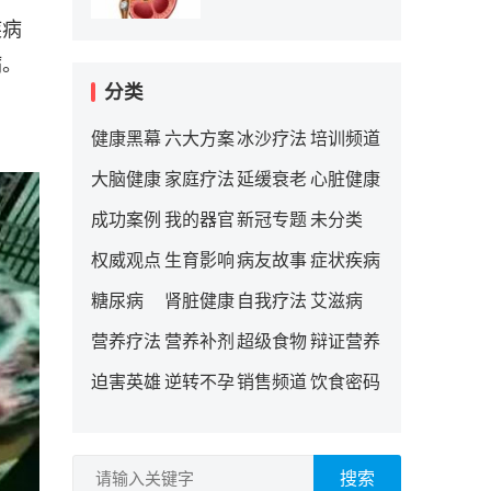
疾病
病。
分类
健康黑幕
六大方案
冰沙疗法
培训频道
大脑健康
家庭疗法
延缓衰老
心脏健康
成功案例
我的器官
新冠专题
未分类
权威观点
生育影响
病友故事
症状疾病
糖尿病
肾脏健康
自我疗法
艾滋病
营养疗法
营养补剂
超级食物
辩证营养
迫害英雄
逆转不孕
销售频道
饮食密码
搜索