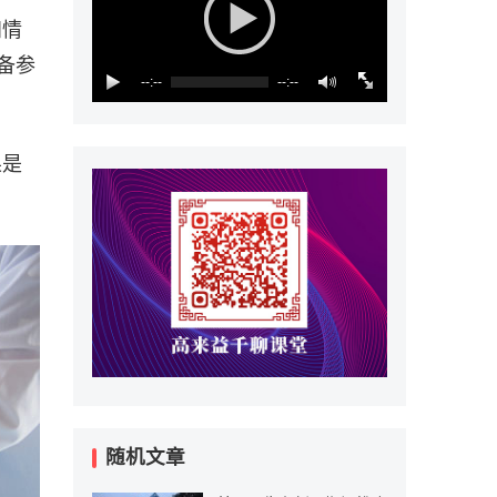
知情
备参
--:--
--:--
果是
随机文章