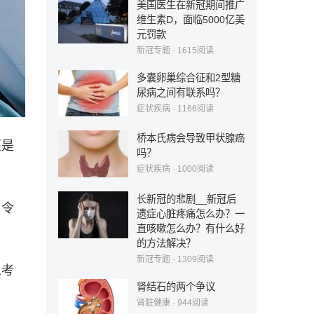
美国医生在新冠期间推广
维生素D，面临5000亿美
元罚款
新冠专题
·
1615
阅读
多囊卵巢综合征和2型糖
尿病之间有联系吗？
症状疾病
·
1166
阅读
桥本氏病会导致甲状腺癌
医是
吗？
症状疾病
·
1000
阅读
长新冠的悲剧__新冠后
，令
遗症心脏疼痛怎么办？一
直咳嗽怎么办？有什么好
的方法解决？
新冠专题
·
1309
阅读
思考
肾结石的两个争议
肾脏健康
·
944
阅读