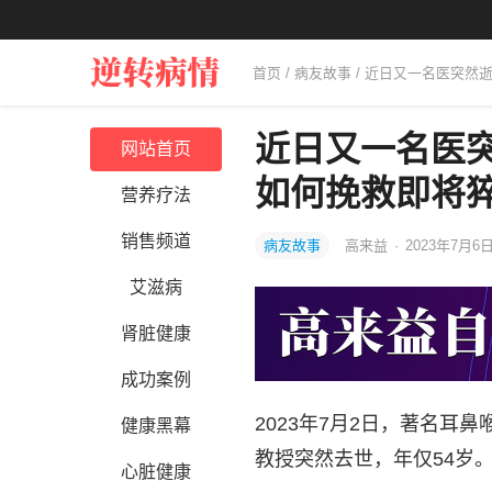
首页
/
病友故事
/ 近日又一名医突
近日又一名医
网站首页
如何挽救即将
营养疗法
销售频道
病友故事
高来益
·
2023年7月6日
艾滋病
肾脏健康
成功案例
2023年7月2日，著名
健康黑幕
教授突然去世，年仅54岁
心脏健康