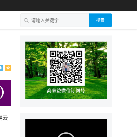
搜索
！
晓云