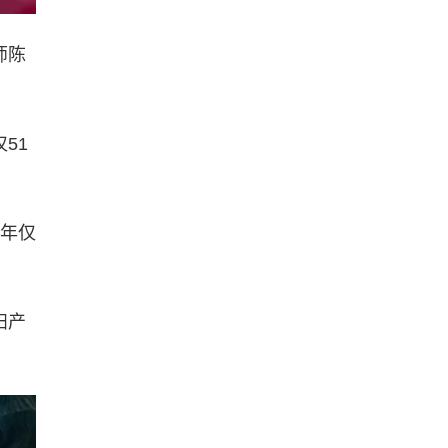
师陈
51
，年仅
妇产