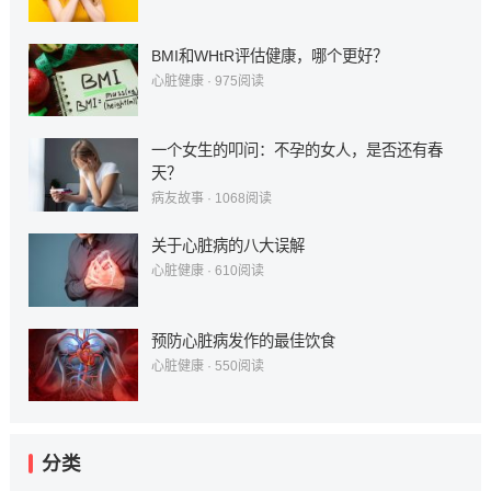
BMI和WHtR评估健康，哪个更好？
心脏健康
·
975
阅读
一个女生的叩问：不孕的女人，是否还有春
天？
病友故事
·
1068
阅读
关于心脏病的八大误解
心脏健康
·
610
阅读
预防心脏病发作的最佳饮食
心脏健康
·
550
阅读
分类