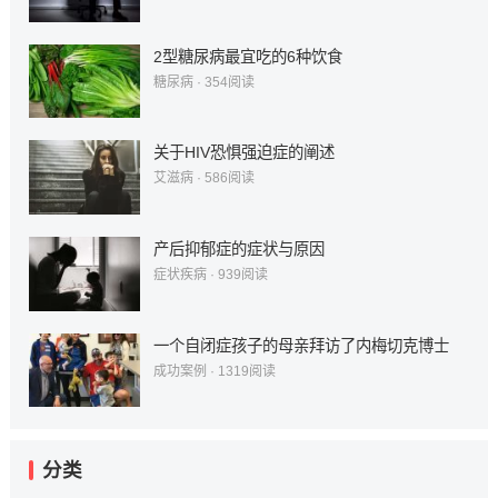
2型糖尿病最宜吃的6种饮食
糖尿病
·
354
阅读
关于HIV恐惧强迫症的阐述
艾滋病
·
586
阅读
产后抑郁症的症状与原因
症状疾病
·
939
阅读
一个自闭症孩子的母亲拜访了内梅切克博士
成功案例
·
1319
阅读
分类