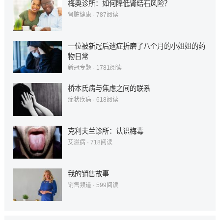
梅奥诊所：如何降低肾结石风险？
肾脏健康
·
787
阅读
一位被新冠后遗症折磨了八个月的小姐姐的药
物日常
新冠专题
·
1781
阅读
桥本氏病与焦虑之间的联系
症状疾病
·
618
阅读
克利夫兰诊所：认识梅毒
艾滋病
·
718
阅读
我的销售故事
销售频道
·
599
阅读