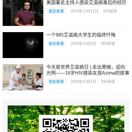
美国著名主持人感染艾滋病毒后的经历
病友故事
2024年12月11日
·
870
阅读
一个985艾滋病大学生的临终忏悔
病友故事
2024年12月8日
·
905
阅读
今天是世界艾滋病日 | 走出黑暗，迎向
光明——16岁HIV感染女孩Azima的故事
病友故事
2024年12月1日
·
936
阅读