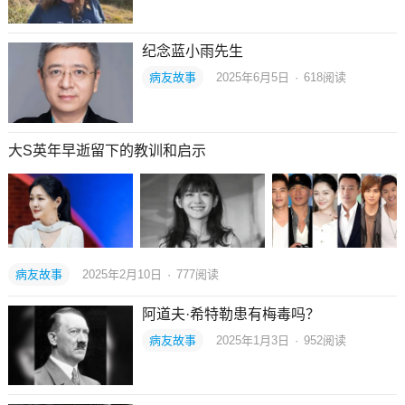
纪念蓝小雨先生
病友故事
2025年6月5日
·
618
阅读
大S英年早逝留下的教训和启示
病友故事
2025年2月10日
·
777
阅读
阿道夫·希特勒患有梅毒吗？
病友故事
2025年1月3日
·
952
阅读