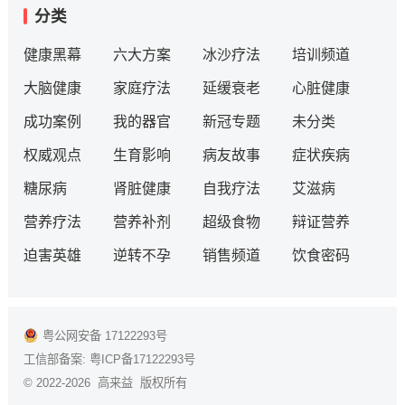
分类
健康黑幕
六大方案
冰沙疗法
培训频道
大脑健康
家庭疗法
延缓衰老
心脏健康
成功案例
我的器官
新冠专题
未分类
权威观点
生育影响
病友故事
症状疾病
糖尿病
肾脏健康
自我疗法
艾滋病
营养疗法
营养补剂
超级食物
辩证营养
迫害英雄
逆转不孕
销售频道
饮食密码
粤公网安备 17122293号
工信部备案:
粤ICP备17122293号
© 2022-2026 高来益 版权所有