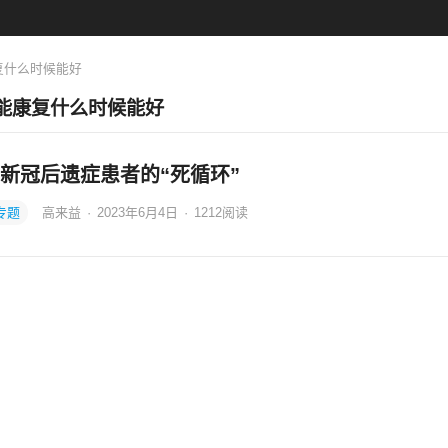
复什么时候能好
能康复什么时候能好
新冠后遗症患者的“死循环”
专题
高来益
·
2023年6月4日
·
1212
阅读