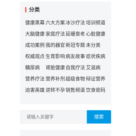
分类
健康黑幕
六大方案
冰沙疗法
培训频道
大脑健康
家庭疗法
延缓衰老
心脏健康
成功案例
我的器官
新冠专题
未分类
权威观点
生育影响
病友故事
症状疾病
糖尿病
肾脏健康
自我疗法
艾滋病
营养疗法
营养补剂
超级食物
辩证营养
迫害英雄
逆转不孕
销售频道
饮食密码
搜索