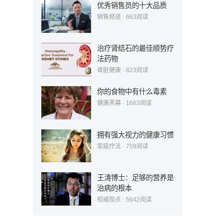
优秀销售员的十大品质
销售频道
·
663
阅读
治疗肾结石的最佳顺势疗
法药物
肾脏健康
·
823
阅读
你的食物中有什么毒素
健康黑幕
·
1663
阅读
拥有强大视力的健康习惯
家庭疗法
·
759
阅读
王涛博士：足够的营养是
治病的根本
权威观点
·
5642
阅读