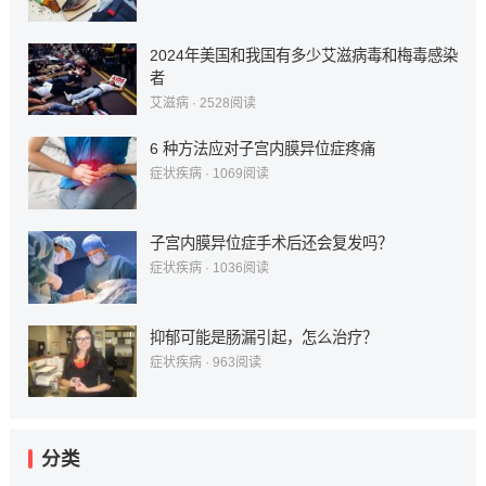
2024年美国和我国有多少艾滋病毒和梅毒感染
者
艾滋病
·
2528
阅读
6 种方法应对子宫内膜异位症疼痛
症状疾病
·
1069
阅读
子宫内膜异位症手术后还会复发吗？
症状疾病
·
1036
阅读
抑郁可能是肠漏引起，怎么治疗？
症状疾病
·
963
阅读
分类