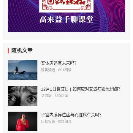
随机文章
实体店还有未来吗？
销售频道
·
601
阅读
12月1日世艾日 | 如何应对艾滋病毒恐惧症？
艾滋病
·
830
阅读
子宫内膜异位症与心脏病有关吗？
症状疾病
·
955
阅读