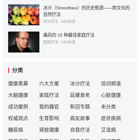
冰沙（Smoothies）的历史根源——跨文化的
自然疗法
冰沙疗法
·
589
阅读
痛风的 15 种最佳家庭疗法
家庭疗法
·
545
阅读
分类
健康黑幕
六大方案
冰沙疗法
培训频道
大脑健康
家庭疗法
延缓衰老
心脏健康
成功案例
我的器官
新冠专题
未分类
权威观点
生育影响
病友故事
症状疾病
糖尿病
肾脏健康
自我疗法
艾滋病