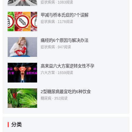
症状疾病
·
1083
阅读
甲减与桥本氏症的7个误解
症状疾病
·
1178
阅读
痛经的6个原因与解决办法
症状疾病
·
947
阅读
高来益六大方案逆转女性不孕
六大方案
·
1659
阅读
2型糖尿病最宜吃的6种饮食
糖尿病
·
352
阅读
分类