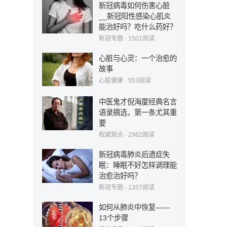
新冠病毒如何伤害心脏
__新冠阳性感染心肌炎
能治好吗？吃什么药好？
新冠专题
·
1501
阅读
心脏与心灵：一个治愈的
故事
心脏健康
·
553
阅读
中医鬼才倪海厦经典名言
语录摘选，第一条尤其重
要
权威观点
·
2962
阅读
新冠病毒肺炎后遗症失
眠：睡眠不好怎样调理能
治愈治好吗？
新冠专题
·
1357
阅读
如何从肺炎中恢复——
13个步骤