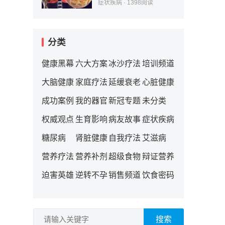
症状疾病
·
1398
阅读
分类
健康黑幕
六大方案
冰沙疗法
培训频道
大脑健康
家庭疗法
延缓衰老
心脏健康
成功案例
我的器官
新冠专题
未分类
权威观点
生育影响
病友故事
症状疾病
糖尿病
肾脏健康
自我疗法
艾滋病
营养疗法
营养补剂
超级食物
辩证营养
迫害英雄
逆转不孕
销售频道
饮食密码
搜索