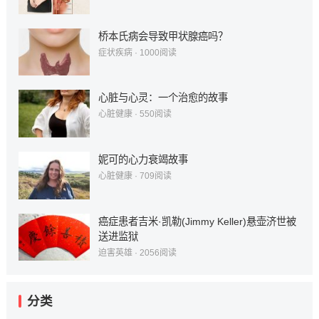
桥本氏病会导致甲状腺癌吗？
症状疾病
·
1000
阅读
心脏与心灵：一个治愈的故事
心脏健康
·
550
阅读
妮可的心力衰竭故事
心脏健康
·
709
阅读
癌症患者吉米·凯勒(Jimmy Keller)悬壶济世被
送进监狱
迫害英雄
·
2056
阅读
分类