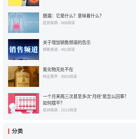
肠漏：它是什么？意味着什么？
症状疾病
·
988
阅读
关于增加销售频道的告示
销售频道
·
482
阅读
氰化物无处不在
辩证营养
·
3903
阅读
一个月来两三次甚至多次“月经”是怎么回事？
如何摆平？
症状疾病
·
1013
阅读
分类