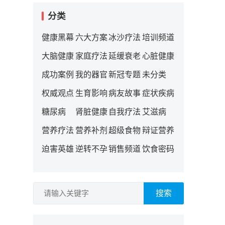
分类
健康黑幕
六大方案
冰沙疗法
培训频道
大脑健康
家庭疗法
延缓衰老
心脏健康
成功案例
我的器官
新冠专题
未分类
权威观点
生育影响
病友故事
症状疾病
糖尿病
肾脏健康
自我疗法
艾滋病
营养疗法
营养补剂
超级食物
辩证营养
迫害英雄
逆转不孕
销售频道
饮食密码
搜索