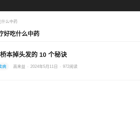
吃什么中药
疗好吃什么中药
桥本掉头发的 10 个秘诀
疾病
高来益
·
2024年5月11日
·
972
阅读