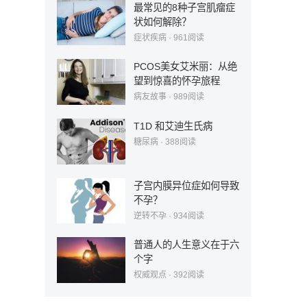
最常见的8种子宫肌瘤症
状如何解除？
症状疾病
·
961
阅读
PCOS美女艾米丽：从绝
望到惊喜的怀孕旅程
病友故事
·
989
阅读
T1D 和艾迪生氏病
糖尿病
·
388
阅读
子宫内膜异位症如何导致
不孕？
逆转不孕
·
934
阅读
普通人的人生意义在于六
个字
权威观点
·
392
阅读