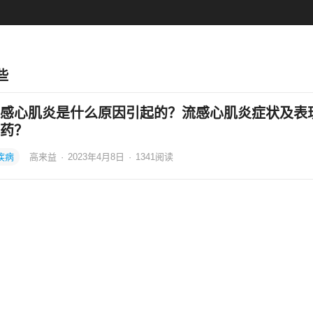
些
感心肌炎是什么原因引起的？流感心肌炎症状及表
药？
疾病
高来益
·
2023年4月8日
·
1341
阅读