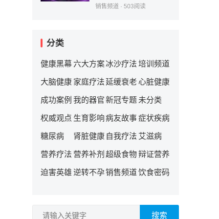
销售频道
·
503
阅读
分类
健康黑幕
六大方案
冰沙疗法
培训频道
大脑健康
家庭疗法
延缓衰老
心脏健康
成功案例
我的器官
新冠专题
未分类
权威观点
生育影响
病友故事
症状疾病
糖尿病
肾脏健康
自我疗法
艾滋病
营养疗法
营养补剂
超级食物
辩证营养
迫害英雄
逆转不孕
销售频道
饮食密码
搜索