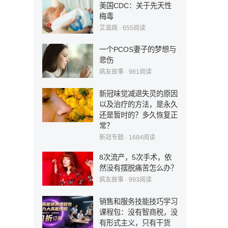
美国CDC：关于先天性
梅毒
艾滋病
·
655
阅读
一个PCOS妻子的梦想与
悲伤
病友故事
·
981
阅读
新冠味觉减退失灵的原因
以及治疗的方法，是永久
还是暂时的？多久恢复正
常？
新冠专题
·
1684
阅读
8次流产，5次手术，依
然没有摆脱痛苦怎么办？
病友故事
·
993
阅读
销售和服务技能技巧学习
课程包：没有智商税，没
有形式主义，只有干货