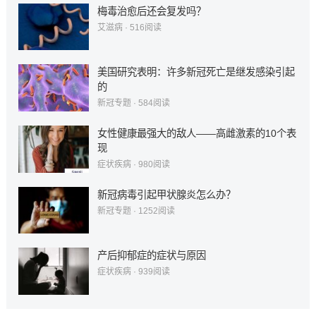
梅毒治愈后还会复发吗？
艾滋病
·
516
阅读
美国研究表明：许多新冠死亡是继发感染引起
的
新冠专题
·
584
阅读
女性健康最强大的敌人——高雌激素的10个表
现
症状疾病
·
980
阅读
新冠病毒引起甲状腺炎怎么办？
新冠专题
·
1252
阅读
产后抑郁症的症状与原因
症状疾病
·
939
阅读