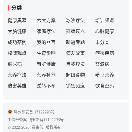
分类
健康黑幕
六大方案
冰沙疗法
培训频道
大脑健康
家庭疗法
延缓衰老
心脏健康
成功案例
我的器官
新冠专题
未分类
权威观点
生育影响
病友故事
症状疾病
糖尿病
肾脏健康
自我疗法
艾滋病
营养疗法
营养补剂
超级食物
辩证营养
迫害英雄
逆转不孕
销售频道
饮食密码
粤公网安备 17122293号
工信部备案:
粤ICP备17122293号
© 2022-2026 高来益 版权所有